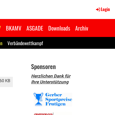
Login
V
BKAMV
ASGADE
Downloads
Archiv
en
Verbändewettkampf
Sponsoren
Herzlichen Dank für
60 KB
Ihre Unterstützung