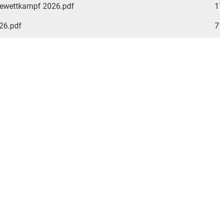
dewettkampf 2026.pdf
1
26.pdf
7