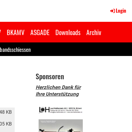
Login
V
BKAMV
ASGADE
Downloads
Archiv
bandsschiessen
Sponsoren
Herzlichen Dank für
Ihre Unterstützung
48 KB
05 KB