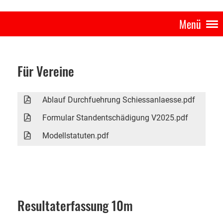
Menü
Für Vereine
Ablauf Durchfuehrung Schiessanlaesse.pdf
14 
Formular Standentschädigung V2025.pdf
614 
Modellstatuten.pdf
74 
Resultaterfassung 10m